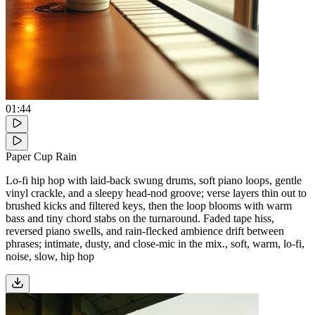
01:44
Paper Cup Rain
Lo-fi hip hop with laid-back swung drums, soft piano loops, gentle
vinyl crackle, and a sleepy head-nod groove; verse layers thin out to
brushed kicks and filtered keys, then the loop blooms with warm
bass and tiny chord stabs on the turnaround. Faded tape hiss,
reversed piano swells, and rain-flecked ambience drift between
phrases; intimate, dusty, and close-mic in the mix., soft, warm, lo-fi,
noise, slow, hip hop