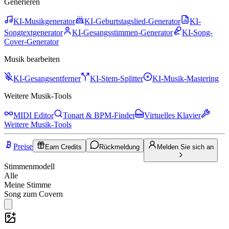
Generieren
KI-Musikgenerator
KI-Geburtstagslied-Generator
KI-
Songtextgenerator
KI-Gesangsstimmen-Generator
KI-Song-
Cover-Generator
Musik bearbeiten
KI-Gesangsentferner
KI-Stem-Splitter
KI-Musik-Mastering
Weitere Musik-Tools
MIDI Editor
Tonart & BPM-Finder
Virtuelles Klavier
Weitere Musik-Tools
Preise
Earn Credits
Rückmeldung
Melden Sie sich an
Stimmenmodell
Alle
Meine Stimme
Song zum Covern