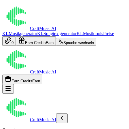
CraftMusic AI
KI-Musikgenerator
KI-Songtextgenerator
KI-Musiktools
Preise
0
Earn Credits
Earn
Sprache wechseln
CraftMusic AI
Earn Credits
Earn
CraftMusic AI