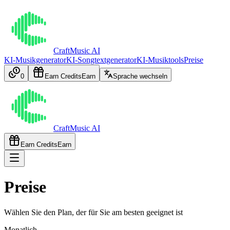
CraftMusic AI
KI-Musikgenerator
KI-Songtextgenerator
KI-Musiktools
Preise
0
Earn Credits
Earn
Sprache wechseln
CraftMusic AI
Earn Credits
Earn
Preise
Wählen Sie den Plan, der für Sie am besten geeignet ist
Monatlich