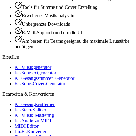
Tools für Stimme und Cover-Erstellung
Erweiterter Musikanalysator
Unbegrenzte Downloads
E-Mail-Support rund um die Uhr
Am besten für Teams geeignet, die maximale Lautstärke
benötigen
Erstellen
KI-Musikgenerator
KI-Songtextgenerator
KI-Gesangsstimmen-Generator
KI-Song-Cover-Generator
Bearbeiten & Konvertieren
KI-Gesangsentferner
KI-Stem-Splitter
KI-Musik-Mastering
KI-Audio zu MIDI
MIDI Editor
Lo-Fi-Konverter