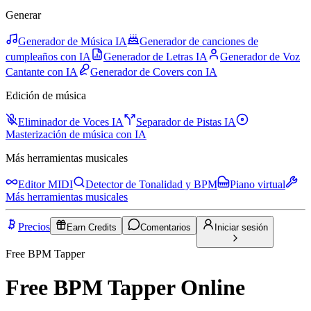
Generar
Generador de Música IA
Generador de canciones de
cumpleaños con IA
Generador de Letras IA
Generador de Voz
Cantante con IA
Generador de Covers con IA
Edición de música
Eliminador de Voces IA
Separador de Pistas IA
Masterización de música con IA
Más herramientas musicales
Editor MIDI
Detector de Tonalidad y BPM
Piano virtual
Más herramientas musicales
Precios
Earn Credits
Comentarios
Iniciar sesión
Free BPM Tapper
Free BPM Tapper Online