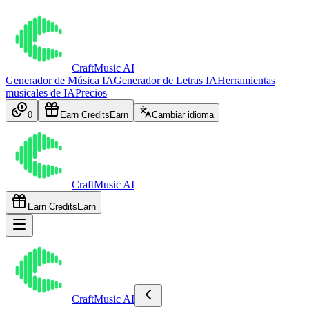
CraftMusic AI
Generador de Música IA
Generador de Letras IA
Herramientas
musicales de IA
Precios
0
Earn Credits
Earn
Cambiar idioma
CraftMusic AI
Earn Credits
Earn
CraftMusic AI