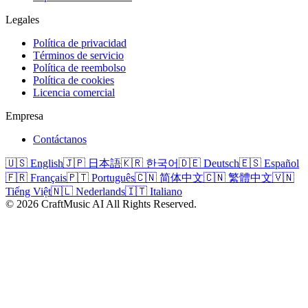
Legales
Política de privacidad
Términos de servicio
Política de reembolso
Política de cookies
Licencia comercial
Empresa
Contáctanos
🇺🇸 English
🇯🇵 日本語
🇰🇷 한국어
🇩🇪 Deutsch
🇪🇸 Español
🇫🇷 Français
🇵🇹 Português
🇨🇳 简体中文
🇨🇳 繁體中文
🇻🇳
Tiếng Việt
🇳🇱 Nederlands
🇮🇹 Italiano
©
2026
CraftMusic AI
All Rights Reserved.