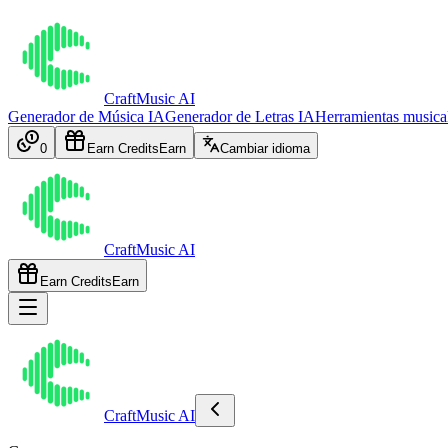
CraftMusic AI
Generador de Música IA
Generador de Letras IA
Herramientas musica
0
Earn Credits
Earn
Cambiar idioma
CraftMusic AI
Earn Credits
Earn
CraftMusic AI