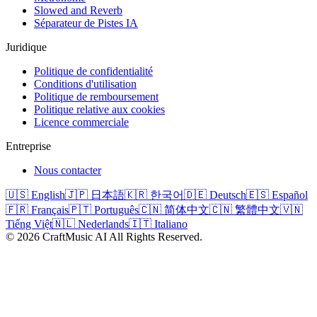
Slowed and Reverb
Séparateur de Pistes IA
Juridique
Politique de confidentialité
Conditions d'utilisation
Politique de remboursement
Politique relative aux cookies
Licence commerciale
Entreprise
Nous contacter
🇺🇸 English
🇯🇵 日本語
🇰🇷 한국어
🇩🇪 Deutsch
🇪🇸 Español
🇫🇷 Français
🇵🇹 Português
🇨🇳 简体中文
🇨🇳 繁體中文
🇻🇳
Tiếng Việt
🇳🇱 Nederlands
🇮🇹 Italiano
©
2026
CraftMusic AI
All Rights Reserved.