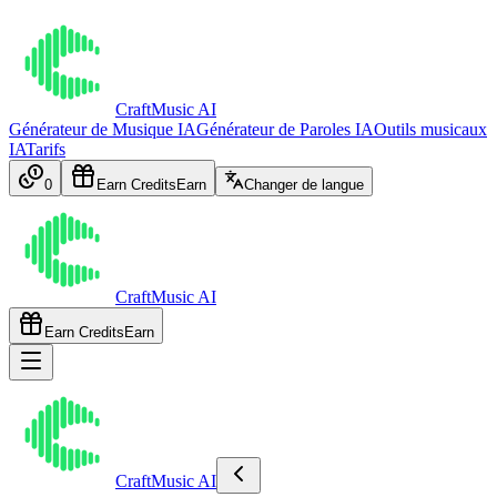
CraftMusic AI
Générateur de Musique IA
Générateur de Paroles IA
Outils musicaux
IA
Tarifs
0
Earn Credits
Earn
Changer de langue
CraftMusic AI
Earn Credits
Earn
CraftMusic AI