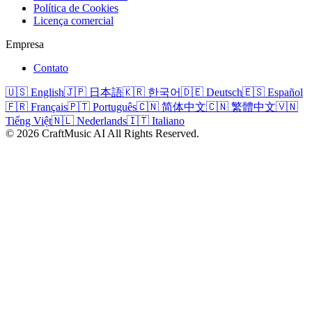
Política de Cookies
Licença comercial
Empresa
Contato
🇺🇸 English
🇯🇵 日本語
🇰🇷 한국어
🇩🇪 Deutsch
🇪🇸 Español
🇫🇷 Français
🇵🇹 Português
🇨🇳 简体中文
🇨🇳 繁體中文
🇻🇳
Tiếng Việt
🇳🇱 Nederlands
🇮🇹 Italiano
©
2026
CraftMusic AI
All Rights Reserved.