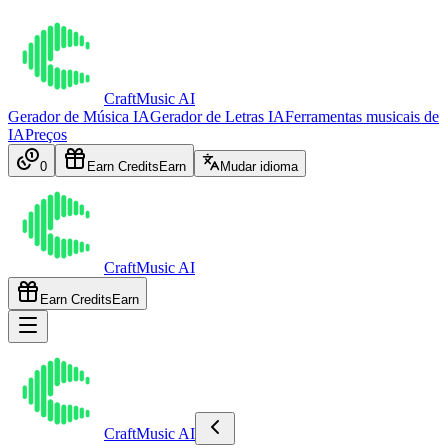
CraftMusic AI
Gerador de Música IA
Gerador de Letras IA
Ferramentas musicais de
IA
Preços
0
Earn Credits
Earn
Mudar idioma
CraftMusic AI
Earn Credits
Earn
CraftMusic AI