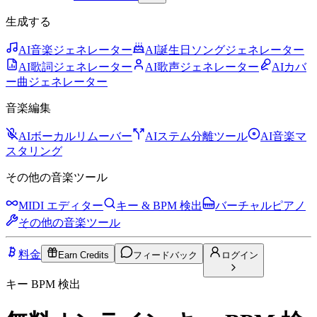
生成する
AI音楽ジェネレーター
AI誕生日ソングジェネレーター
AI歌詞ジェネレーター
AI歌声ジェネレーター
AIカバ
ー曲ジェネレーター
音楽編集
AIボーカルリムーバー
AIステム分離ツール
AI音楽マ
スタリング
その他の音楽ツール
MIDI エディター
キー & BPM 検出
バーチャルピアノ
その他の音楽ツール
料金
Earn Credits
フィードバック
ログイン
キー BPM 検出