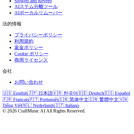
Slowed and Reverb
AIステム分離ツール
AIボーカルリムーバー
法的情報
プライバシーポリシー
利用規約
返金ポリシー
Cookie ポリシー
商用ライセンス
会社
お問い合わせ
🇺🇸 English
🇯🇵 日本語
🇰🇷 한국어
🇩🇪 Deutsch
🇪🇸 Español
🇫🇷 Français
🇵🇹 Português
🇨🇳 简体中文
🇨🇳 繁體中文
🇻🇳
Tiếng Việt
🇳🇱 Nederlands
🇮🇹 Italiano
©
2026
CraftMusic AI
All Rights Reserved.