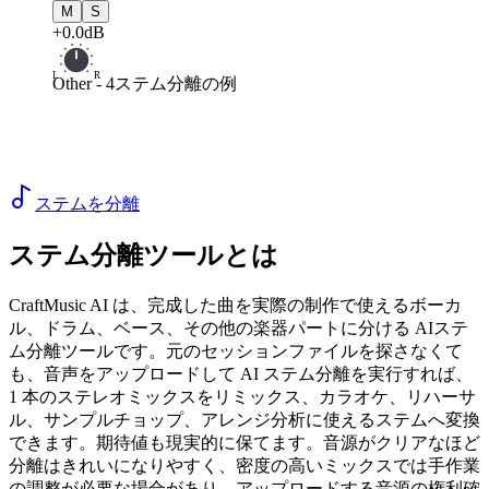
M
S
+0.0dB
L
R
Other
-
4ステム分離の例
ステムを分離
ステム分離ツールとは
CraftMusic AI は、完成した曲を実際の制作で使えるボーカ
ル、ドラム、ベース、その他の楽器パートに分ける AIステ
ム分離ツールです。元のセッションファイルを探さなくて
も、音声をアップロードして AI ステム分離を実行すれば、
1 本のステレオミックスをリミックス、カラオケ、リハーサ
ル、サンプルチョップ、アレンジ分析に使えるステムへ変換
できます。期待値も現実的に保てます。音源がクリアなほど
分離はきれいになりやすく、密度の高いミックスでは手作業
の調整が必要な場合があり、アップロードする音源の権利確