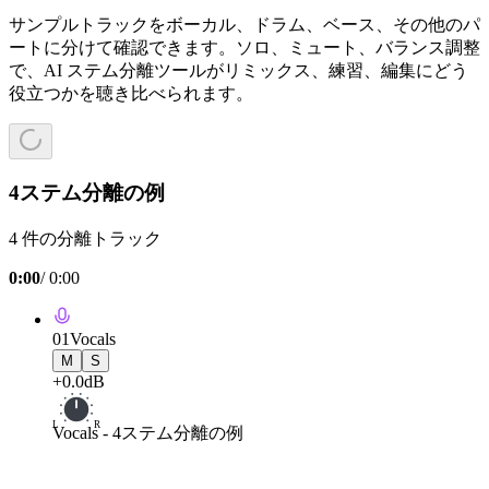
サンプルトラックをボーカル、ドラム、ベース、その他のパ
ートに分けて確認できます。ソロ、ミュート、バランス調整
で、AI ステム分離ツールがリミックス、練習、編集にどう
役立つかを聴き比べられます。
4ステム分離の例
4 件の分離トラック
0:00
/
0:00
01
Vocals
M
S
+0.0dB
L
R
Vocals
-
4ステム分離の例