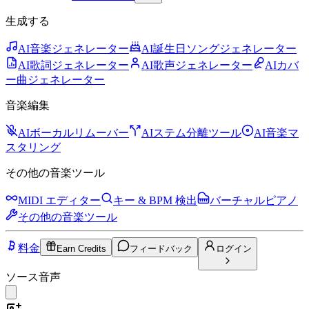
生成する
AI音楽ジェネレーター
AI誕生日ソングジェネレーター
AI歌詞ジェネレーター
AI歌声ジェネレーター
AIカバ
ー曲ジェネレーター
音楽編集
AIボーカルリムーバー
AIステム分離ツール
AI音楽マ
スタリング
その他の音楽ツール
MIDI エディター
キー & BPM 検出
バーチャルピアノ
その他の音楽ツール
料金
Earn Credits
フィードバック
ログイン
ソース音声