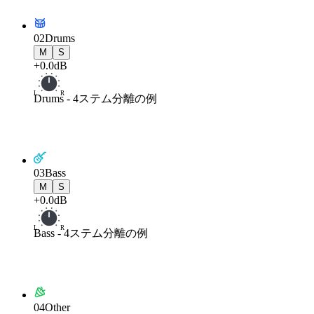
02
Drums
M
S
+0.0dB
L
R
Drums
-
4ステム分離の例
03
Bass
M
S
+0.0dB
L
R
Bass
-
4ステム分離の例
04
Other