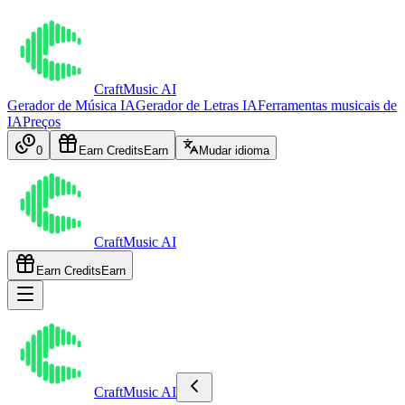
CraftMusic AI
Gerador de Música IA
Gerador de Letras IA
Ferramentas musicais de
IA
Preços
0
Earn Credits
Earn
Mudar idioma
CraftMusic AI
Earn Credits
Earn
CraftMusic AI