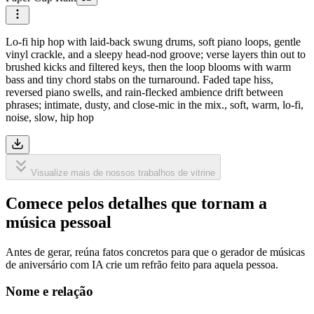
Lo-fi hip hop with laid-back swung drums, soft piano loops, gentle
vinyl crackle, and a sleepy head-nod groove; verse layers thin out to
brushed kicks and filtered keys, then the loop blooms with warm
bass and tiny chord stabs on the turnaround. Faded tape hiss,
reversed piano swells, and rain-flecked ambience drift between
phrases; intimate, dusty, and close-mic in the mix., soft, warm, lo-fi,
noise, slow, hip hop
Visualize mais de nossos trabalhos de vitrine
Comece pelos detalhes que tornam a
música pessoal
Antes de gerar, reúna fatos concretos para que o gerador de músicas
de aniversário com IA crie um refrão feito para aquela pessoa.
Nome e relação