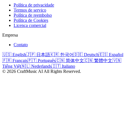
Política de privacidade
Termos de serviço
Política de reembolso
Política de Cookies
Licença comercial
Empresa
Contato
🇺🇸 English
🇯🇵 日本語
🇰🇷 한국어
🇩🇪 Deutsch
🇪🇸 Español
🇫🇷 Français
🇵🇹 Português
🇨🇳 简体中文
🇨🇳 繁體中文
🇻🇳
Tiếng Việt
🇳🇱 Nederlands
🇮🇹 Italiano
©
2026
CraftMusic AI
All Rights Reserved.