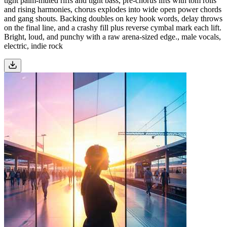
tight palm-muted riffs and tight bass, pre-chorus lifts with tom rolls
and rising harmonies, chorus explodes into wide open power chords
and gang shouts. Backing doubles on key hook words, delay throws
on the final line, and a crashy fill plus reverse cymbal mark each lift.
Bright, loud, and punchy with a raw arena-sized edge., male vocals,
electric, indie rock