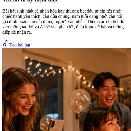
Bài hát sinh nhật cá nhân hóa hay thường bắt đầu từ chi tiết nhỏ:
chiếc bánh yêu thích, câu đùa chung, năm tuổi đáng nhớ, câu nói
gia đình hoặc chuyến đi mọi người vẫn nhắc. Thêm các chi tiết đó
vào luồng tạo lời và AI sẽ viết phần lời, điệp khúc dễ hát và thông
điệp dễ nhận ra.
Tạo bài hát