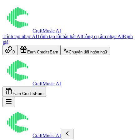
CraftMusic AI
Trình tạo nhạc AI
Trình tạo lời bài hát AI
Công cụ âm nhạc AI
Định
giá
0
Earn Credits
Earn
Chuyển đổi ngôn ngữ
CraftMusic AI
Earn Credits
Earn
CraftMusic AI