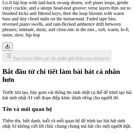
Lo-fi hip hop with laid-back swung drums, soft piano loops, gentle
vinyl crackle, and a sleepy head-nod groove; verse layers thin out to
brushed kicks and filtered keys, then the loop blooms with warm
bass and tiny chord stabs on the turnaround. Faded tape hiss,
reversed piano swells, and rain-flecked ambience drift between
phrases; intimate, dusty, and close-mic in the mix., soft, warm, lo-fi,
noise, slow, hip hop
Xem trước thêm các tác phẩm giới thiệu của chúng tôi
Bắt đầu từ chi tiết làm bài hát cá nhân
hơn
Trước khi tạo, hãy gom vài thông tin sinh nhật cụ thể để trình tạo bài
hát sinh nhật AI viết đoạn điệp khúc dành riêng cho người đó.
Tên và mối quan hệ
Thêm tên, biệt danh, tuổi và mối quan hệ để trình tạo bài hát sinh
nhật AI không viết lời chúc chung chung mà hát cho một người thật.