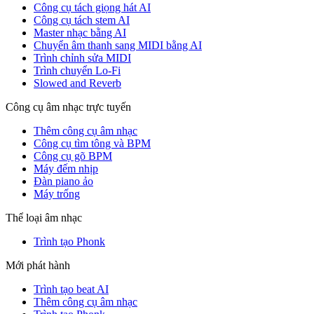
Công cụ tách giọng hát AI
Công cụ tách stem AI
Master nhạc bằng AI
Chuyển âm thanh sang MIDI bằng AI
Trình chỉnh sửa MIDI
Trình chuyển Lo-Fi
Slowed and Reverb
Công cụ âm nhạc trực tuyến
Thêm công cụ âm nhạc
Công cụ tìm tông và BPM
Công cụ gõ BPM
Máy đếm nhịp
Đàn piano ảo
Máy trống
Thể loại âm nhạc
Trình tạo Phonk
Mới phát hành
Trình tạo beat AI
Thêm công cụ âm nhạc