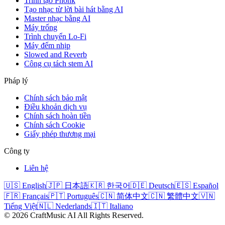
Trình tạo Phonk
Tạo nhạc từ lời bài hát bằng AI
Master nhạc bằng AI
Máy trống
Trình chuyển Lo-Fi
Máy đếm nhịp
Slowed and Reverb
Công cụ tách stem AI
Pháp lý
Chính sách bảo mật
Điều khoản dịch vụ
Chính sách hoàn tiền
Chính sách Cookie
Giấy phép thương mại
Công ty
Liên hệ
🇺🇸 English
🇯🇵 日本語
🇰🇷 한국어
🇩🇪 Deutsch
🇪🇸 Español
🇫🇷 Français
🇵🇹 Português
🇨🇳 简体中文
🇨🇳 繁體中文
🇻🇳
Tiếng Việt
🇳🇱 Nederlands
🇮🇹 Italiano
©
2026
CraftMusic AI
All Rights Reserved.