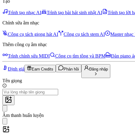
Tạo
Trình tạo nhạc AI
Trình tạo bài hát sinh nhật AI
Trình tạo lời b
Chỉnh sửa âm nhạc
Công cụ tách giọng hát AI
Công cụ tách stem AI
Master nhạc
Thêm công cụ âm nhạc
Trình chỉnh sửa MIDI
Công cụ tìm tông và BPM
Đàn piano ả
Định giá
Earn Credits
Phản hồi
Đăng nhập
Tên giọng
Âm thanh huấn luyện