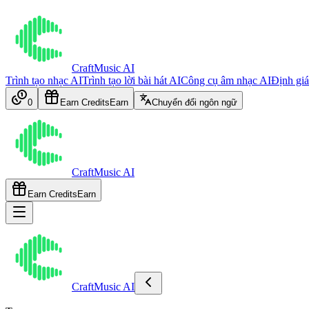
CraftMusic AI
Trình tạo nhạc AI
Trình tạo lời bài hát AI
Công cụ âm nhạc AI
Định giá
0
Earn Credits
Earn
Chuyển đổi ngôn ngữ
CraftMusic AI
Earn Credits
Earn
CraftMusic AI