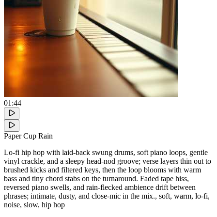
01:44
Paper Cup Rain
Lo-fi hip hop with laid-back swung drums, soft piano loops, gentle
vinyl crackle, and a sleepy head-nod groove; verse layers thin out to
brushed kicks and filtered keys, then the loop blooms with warm
bass and tiny chord stabs on the turnaround. Faded tape hiss,
reversed piano swells, and rain-flecked ambience drift between
phrases; intimate, dusty, and close-mic in the mix., soft, warm, lo-fi,
noise, slow, hip hop