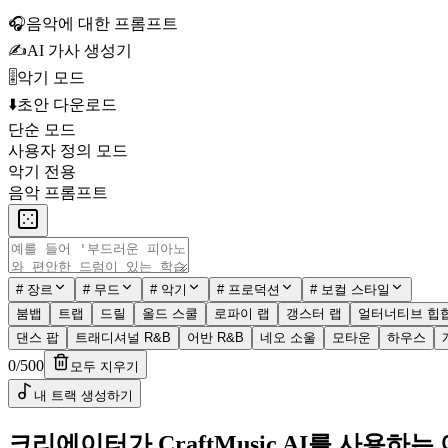
🎧
음악에 대한 프롬프트
✍️
AI 가사 생성기
🎚️
악기 모드
⬇️
초안 다운로드
단순 모드
사용자 정의 모드
악기 전용
음악 프롬프트
#
장르
#
무드
#
악기
#
프로덕션
#
보컬 스타일
붐뱁
트랩
드릴
올드 스쿨
로파이 랩
갱스터 랩
얼터너티브 힙
댄스 팝
트래디셔널 R&B
어반 R&B
네오 소울
모타운
하우스
0
/
500
모두 지우기
내 트랙 생성하기
크리에이터가 CraftMusic AI를 사용하는