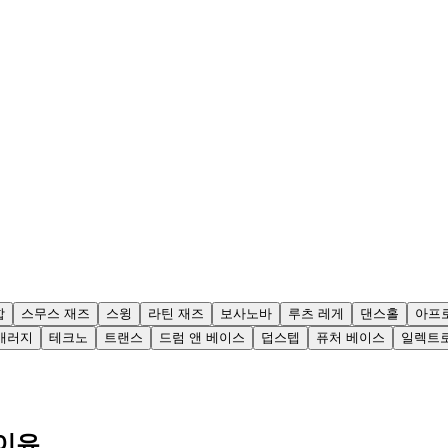
합
스무스 재즈
스윙
라틴 재즈
보사노바
루츠 레게
댄스홀
아프
개러지
테크노
트랜스
드럼 앤 베이스
덥스텝
퓨처 베이스
일렉트
 이유