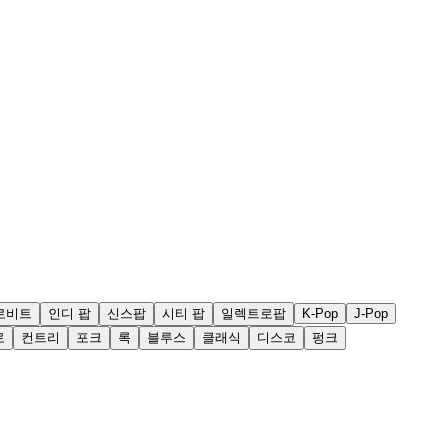
로비트
인디 팝
신스팝
시티 팝
일렉트로팝
K-Pop
J-Pop
로
컨트리
포크
록
블루스
클래식
디스코
펑크