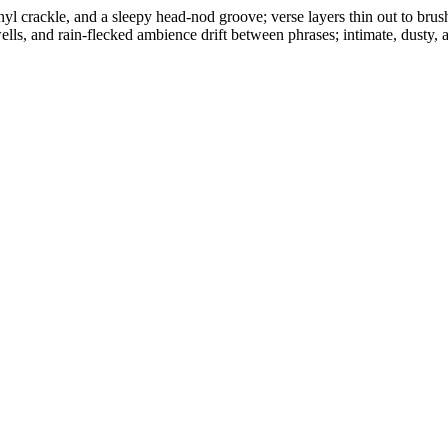
nyl crackle, and a sleepy head-nod groove; verse layers thin out to bru
lls, and rain-flecked ambience drift between phrases; intimate, dusty, a