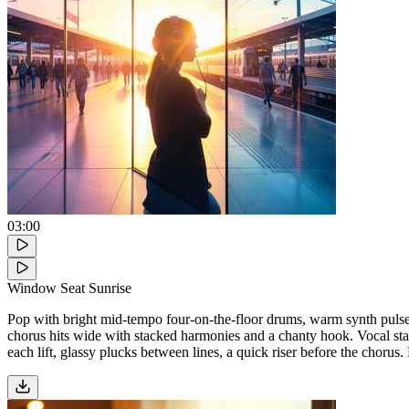
03:00
Window Seat Sunrise
Pop with bright mid-tempo four-on-the-floor drums, warm synth pulses, 
chorus hits wide with stacked harmonies and a chanty hook. Vocal stay
each lift, glassy plucks between lines, a quick riser before the chorus