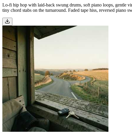
Lo-fi hip hop with laid-back swung drums, soft piano loops, gentle vi
tiny chord stabs on the turnaround. Faded tape hiss, reversed piano swe