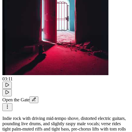
03:11
Open the Gate
Indie rock with driving mid-tempo shove, distorted electric guitars,
pounding live drums, and slightly raspy male vocals; verse rides
tight palm-muted riffs and tight bass, pre-chorus lifts with tom rolls