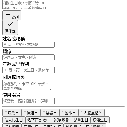
歌詞
僅伴奏
姓名或暱稱
關係
年齡或里程碑
回憶或玩笑
使用場景
#
場景
#
情緒
#
樂器
#
製作
#
人聲風格
個人化生日
名字在副歌中
家庭聚會
兒童生日
浪漫生日