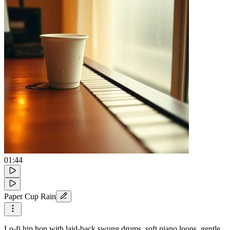
01:44
Paper Cup Rain
Lo-fi hip hop with laid-back swung drums, soft piano loops, gentle