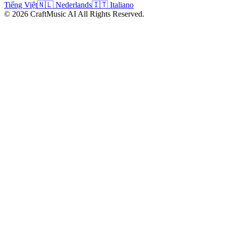
Tiếng Việt
🇳🇱 Nederlands
🇮🇹 Italiano
©
2026
CraftMusic AI
All Rights Reserved.