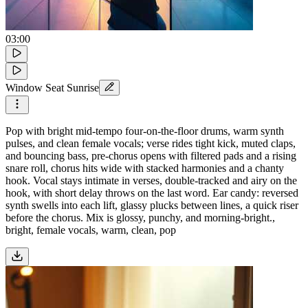
03:00
Window Seat Sunrise
Pop with bright mid-tempo four-on-the-floor drums, warm synth
pulses, and clean female vocals; verse rides tight kick, muted claps,
and bouncing bass, pre-chorus opens with filtered pads and a rising
snare roll, chorus hits wide with stacked harmonies and a chanty
hook. Vocal stays intimate in verses, double-tracked and airy on the
hook, with short delay throws on the last word. Ear candy: reversed
synth swells into each lift, glassy plucks between lines, a quick riser
before the chorus. Mix is glossy, punchy, and morning-bright.,
bright, female vocals, warm, clean, pop