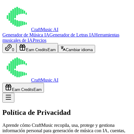
CraftMusic AI
Generador de Música IA
Generador de Letras IA
Herramientas
musicales de IA
Precios
0
Earn Credits
Earn
Cambiar idioma
CraftMusic AI
Earn Credits
Earn
Política de Privacidad
Aprende cómo CraftMusic recopila, usa, protege y gestiona
información personal para generación de música con IA, cuentas,