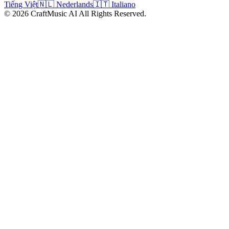
Tiếng Việt
🇳🇱 Nederlands
🇮🇹 Italiano
©
2026
CraftMusic AI
All Rights Reserved.