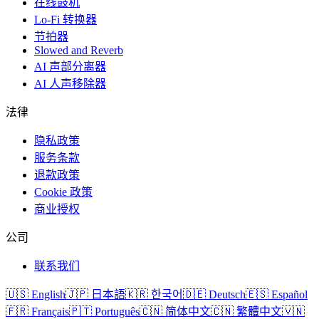
在线鼓机
Lo-Fi 转换器
节拍器
Slowed and Reverb
AI 声部分离器
AI 人声移除器
法律
隐私政策
服务条款
退款政策
Cookie 政策
商业授权
公司
联系我们
🇺🇸 English
🇯🇵 日本語
🇰🇷 한국어
🇩🇪 Deutsch
🇪🇸 Español
🇫🇷 Français
🇵🇹 Português
🇨🇳 简体中文
🇨🇳 繁體中文
🇻🇳