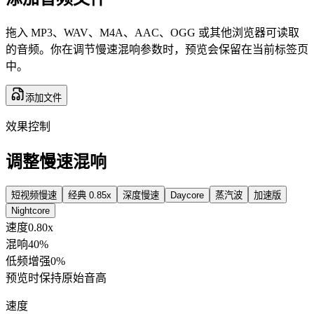
拖入 MP3、WAV、M4A、AAC、OGG 或其他浏览器可读取
的音频。你在调节慢速混响参数时，预览会保留在当前标签页
中。
添加文件
效果控制
调整慢速混响
短视频慢速
经典 0.85x
深度慢速
Daycore
蒸汽波
加速版
Nightcore
速度
0.80
x
混响
40
%
低频增强
0
%
预览时保持原始音高
速度