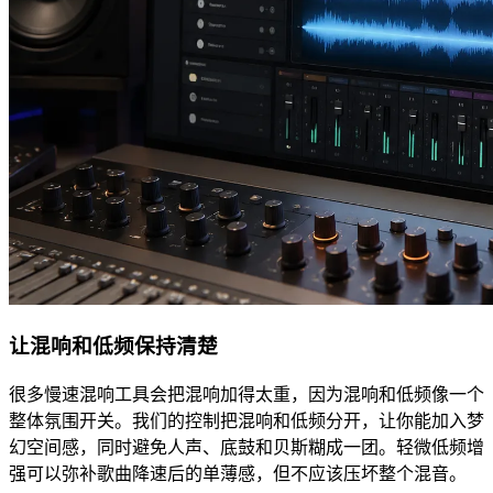
让混响和低频保持清楚
很多慢速混响工具会把混响加得太重，因为混响和低频像一个
整体氛围开关。我们的控制把混响和低频分开，让你能加入梦
幻空间感，同时避免人声、底鼓和贝斯糊成一团。轻微低频增
强可以弥补歌曲降速后的单薄感，但不应该压坏整个混音。